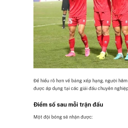
Để hiểu rõ hơn về bảng xếp hạng, người hâ
được áp dụng tại các giải đấu chuyên nghiệp
Điểm số sau mỗi trận đấu
Một đội bóng sẽ nhận được: