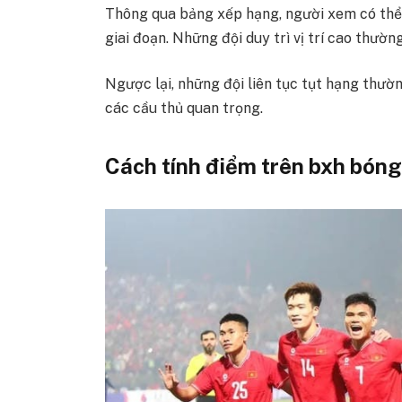
Thông qua bảng xếp hạng, người xem có thể
giai đoạn. Những đội duy trì vị trí cao thườn
Ngược lại, những đội liên tục tụt hạng thư
các cầu thủ quan trọng.
Cách tính điểm trên bxh bón