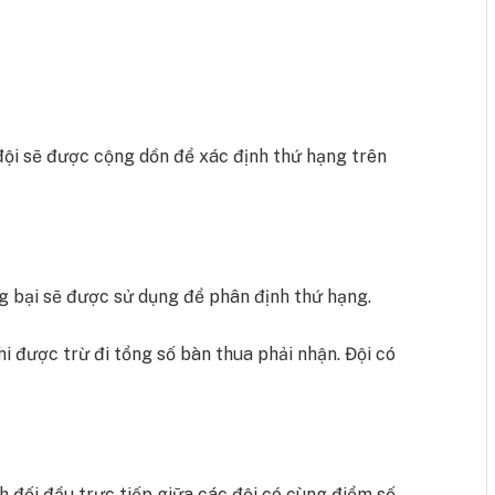
đội sẽ được cộng dồn để xác định thứ hạng trên
ng bại sẽ được sử dụng để phân định thứ hạng.
i được trừ đi tổng số bàn thua phải nhận. Đội có
h đối đầu trực tiếp giữa các đội có cùng điểm số