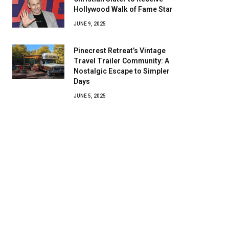
Hollywood Walk of Fame Star
JUNE 9, 2025
Pinecrest Retreat’s Vintage
Travel Trailer Community: A
Nostalgic Escape to Simpler
Days
JUNE 5, 2025