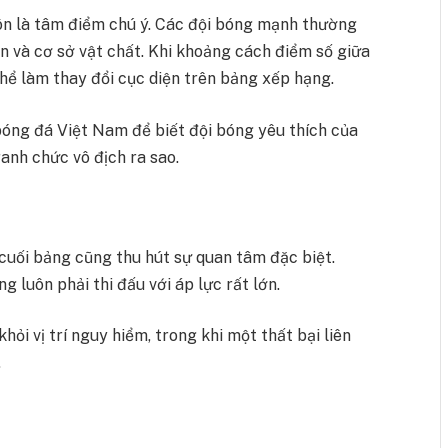
uôn là tâm điểm chú ý. Các đội bóng mạnh thường
ên và cơ sở vật chất. Khi khoảng cách điểm số giữa
thể làm thay đổi cục diện trên bảng xếp hạng.
ng đá Việt Nam để biết đội bóng yêu thích của
ranh chức vô địch ra sao.
cuối bảng cũng thu hút sự quan tâm đặc biệt.
luôn phải thi đấu với áp lực rất lớn.
ỏi vị trí nguy hiểm, trong khi một thất bại liên
.