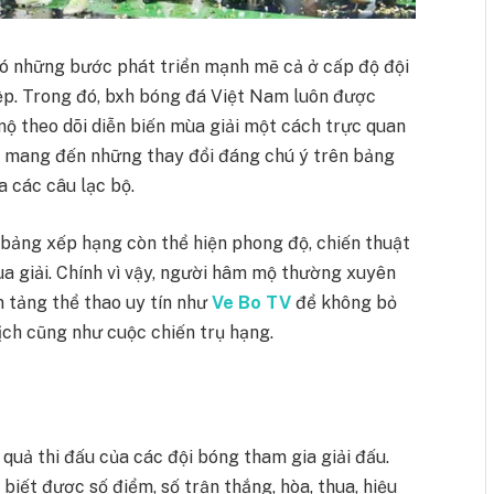
ó những bước phát triển mạnh mẽ cả ở cấp độ đội
iệp. Trong đó, bxh bóng đá Việt Nam luôn được
ộ theo dõi diễn biến mùa giải một cách trực quan
ều mang đến những thay đổi đáng chú ý trên bảng
a các câu lạc bộ.
, bảng xếp hạng còn thể hiện phong độ, chiến thuật
ùa giải. Chính vì vậy, người hâm mộ thường xuyên
 tảng thể thao uy tín như
Ve Bo TV
để không bỏ
ịch cũng như cuộc chiến trụ hạng.
uả thi đấu của các đội bóng tham gia giải đấu.
iết được số điểm, số trận thắng, hòa, thua, hiệu